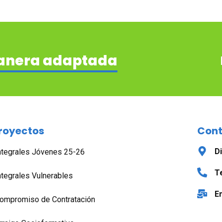
anera adaptada
royectos
Con
D
ntegrales Jóvenes 25-26
T
ntegrales Vulnerables
Em
ompromiso de Contratación