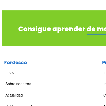
Consigue aprender
de m
Fordesco
P
Inicio
I
Sobre nosotros
I
Actualidad
C