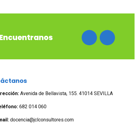
Encuentranos
táctanos
irección:
Avenida de Bellavista, 155. 41014 SEVILLA
eléfono:
682 014 060
ail:
docencia@jclconsultores.com