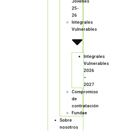
Jóvenes
25-
26
Integrales
Vulnerables
Integrales
Vulnerables
2026
–
2027
Compromiso
de
contratación
Fundae
Sobre
nosotros