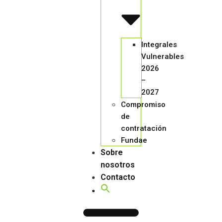
Integrales
Vulnerables
2026
–
2027
Compromiso
de
contratación
Fundae
Sobre
nosotros
Contacto