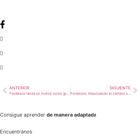
ANTERIOR
SIGUIENTE
Fordesco lanza un nuevo curso gratuito de chapa y pintura
Fordesco: Impulsando el cambio social a través de la colaboración y la formación en 2024
Consigue aprender
de manera adaptada
Encuentranos